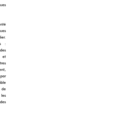
vues
onté
ques
ier.
ts :
 des
s et
tres
ent,
 par
ible
e de
 les
des