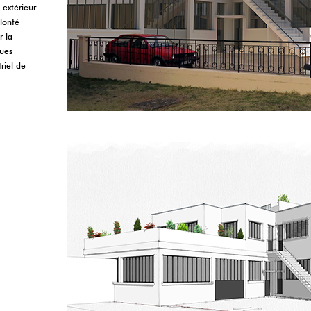
 extérieur
lonté
r la
ques
triel de