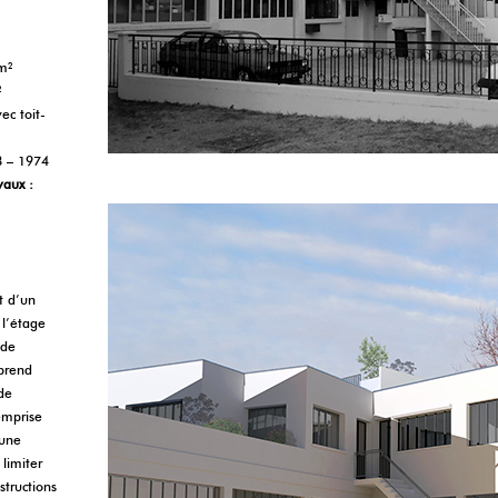
m²
²
c toit-
 – 1974
vaux :
 d’un
 l’étage
 de
prend
de
emprise
 une
limiter
structions