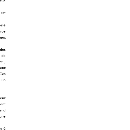
itué
 est
iété
 rue
 aux
 des
r de
nt ,
eux
Ces
à un
deux
tant
rend
 une
on à