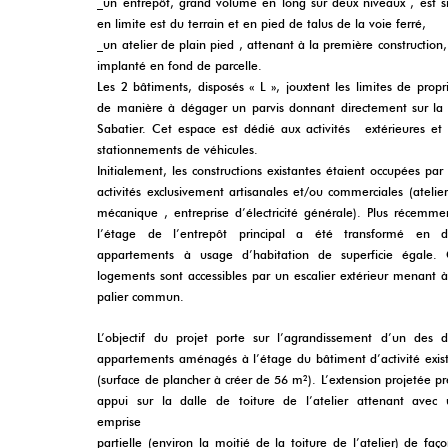
_un entrepôt, grand volume en long sur deux niveaux , est s
en limite est du terrain et en pied de talus de la voie ferré,
_un atelier de plain pied , attenant à la première construction,
implanté en fond de parcelle.
Les 2 bâtiments, disposés « L », jouxtent les limites de propr
de manière à dégager un parvis donnant directement sur la
Sabatier. Cet espace est dédié aux activités extérieures et
stationnements de véhicules.
Initialement, les constructions existantes étaient occupées par
activités exclusivement artisanales et/ou commerciales (atelie
mécanique , entreprise d’électricité générale). Plus récemme
l’étage de l’entrepôt principal a été transformé en d
appartements à usage d’habitation de superficie égale. 
logements sont accessibles par un escalier extérieur menant 
palier commun.
L’objectif du projet porte sur l’agrandissement d’un des 
appartements aménagés à l’étage du bâtiment d’activité exis
(surface de plancher à créer de 56 m²). L’extension projetée p
appui sur la dalle de toiture de l’atelier attenant avec
emprise
partielle (environ la moitié de la toiture de l’atelier) de faç