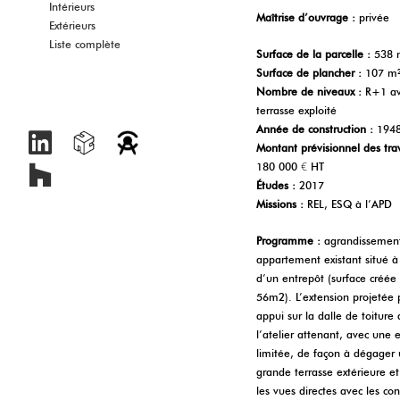
Intérieurs
Maîtrise d’ouvrage :
privée
Extérieurs
Liste complète
Surface de la parcelle :
538 
Surface de plancher :
107 m
Nombre de niveaux :
R+1 ave
terrasse exploité
A
nnée de construction :
1948
Montant prévisionnel des tra
180 000 € HT
Études :
2017
Missions :
REL, ESQ à l’APD
Programme :
agrandissement
appartement existant situé à
d’un entrepôt (surface créée
56m2). L’extension projetée 
appui sur la dalle de toiture 
l’atelier attenant, avec une 
limitée, de façon à dégager
grande terrasse extérieure et 
les vues directes avec les con