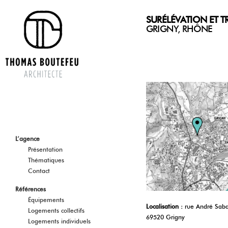
SURÉLÉVATION ET T
GRIGNY, RHÔNE
L’agence
Présentation
Thématiques
Contact
Références
Équipements
Localisation :
rue André Sabat
Logements collectifs
69520 Grigny
Logements individuels